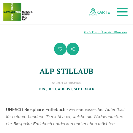
Zum Hauptinhalt
Zur mobilen Navigation
Zur Suche
Zum Fussbereich
Zur Sitemap
Navigieren
Schnellnavigation
in
KARTE
Netzwerk
Schweizer
Pärke
Zurück zur Übersicht
Drucken
i
s
ALP STILLAUB
AGROTOURISMUS
JUNI, JULI, AUGUST, SEPTEMBER
UNESCO Biosphäre Entlebuch
-
Ein erlebnisreicher Aufenthalt
für naturverbundene Tierliebhaber, welche die Wildnis inmitten
der Biosphäre Entlebuch entdecken und erleben möchten.