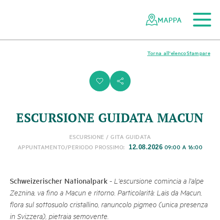
Al contenuto principale
Alla navigazione mobile
Alla ricerca
Al piè di pagina
Alla mappa del sito
Navigazione
Navigazione
nella
rapida
MAPPA
rete
dei
parchi
Torna all'elenco
Stampare
svizzeri
i
s
ESCURSIONE GUIDATA MACUN
ESCURSIONE / GITA GUIDATA
APPUNTAMENTO/PERIODO PROSSIMO:
09:00 A 16:00
12.08.2026
Schweizerischer Nationalpark
-
L'escursione comincia a l'alpe
Zeznina, va fino a Macun e ritorno. Particolarità: Lais da Macun,
flora sul sottosuolo cristallino, ranuncolo pigmeo (unica presenza
in Svizzera), pietraia semovente.