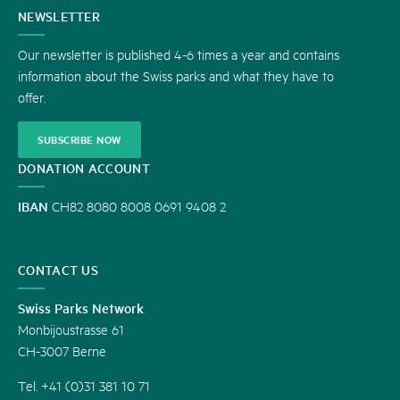
CONTACT
NEWSLETTER
US
Our newsletter is published 4-6 times a year and contains
information about the Swiss parks and what they have to
offer.
SUBSCRIBE NOW
DONATION ACCOUNT
IBAN
CH82 8080 8008 0691 9408 2
CONTACT US
Swiss Parks Network
Monbijoustrasse 61
CH-3007 Berne
Tel. +41 (0)31 381 10 71