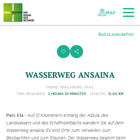
To the main content
To the mobile navigation
To search
To the footer
To the sitemap
Navigating
Quick
the
navigation
MAP
Swiss
parks
network
Back to overview
Print
i
s
WASSERWEG ANSAINA
THEME TRAIL
HIKING TRAIL
TIME REQUIRED:
2 HOURS 30 MINUTES
LENGTH:
12.00 KM
Parc Ela
-
Auf 12 Kilometern entlang der Albula, des
Landwassers und des Schaftobelbachs wandern Sie auf dem
Wasserweg ansaina. Es sind Orte zum Verweilen, zum
Beobachten und zum Staunen. Der Wasserweg beginnt beim