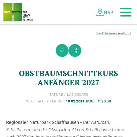
To the main content
To the mobile navigation
To search
To the footer
To the sitemap
Navigating
Quick
the
navigation
MAP
Swiss
parks
network
Back to overview
Print
i
s
OBSTBAUMSCHNITTKURS
ANFÄNGER 2027
NATURE / LANDSCAPE
19.02.2027
NEXT DATE / PERIOD:
19:00 TO 20:30
Regionaler Naturpark Schaffhausen
-
Der Naturpark
Schaffhausen und die Obstgarten-Aktion Schaffhausen bieten
auch 2027 den bereits traditionellen Obstbaumschnittkurs an,