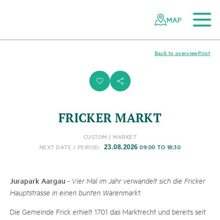
To the main content
To the mobile navigation
To search
To the footer
To the sitemap
Navigating
Quick
the
navigation
MAP
Swiss
parks
network
Back to overview
Print
i
s
FRICKER MARKT
CUSTOM / MARKET
NEXT DATE / PERIOD:
09:00 TO 18:30
23.08.2026
Jurapark Aargau
-
Vier Mal im Jahr verwandelt sich die Fricker
Hauptstrasse in einen bunten Warenmarkt.
Die Gemeinde Frick erhielt 1701 das Marktrecht und bereits seit