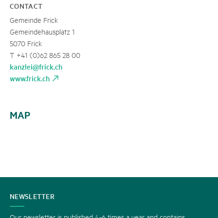
CONTACT
Gemeinde Frick
Gemeindehausplatz 1
5070 Frick
T +41 (0)62 865 28 00
kanzlei@frick.ch
www.frick.ch
MAP
CONTACT
NEWSLETTER
US
Our newsletter is published 4-6 times a year and contains