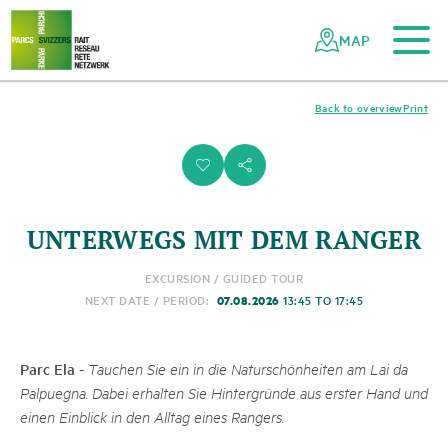
To the main content
To the mobile navigation
To search
To the footer
To the sitemap
Navigating
Quick
the
navigation
MAP
Swiss
parks
network
Back to overview
Print
i
s
UNTERWEGS MIT DEM RANGER
EXCURSION / GUIDED TOUR
07.08.2026
NEXT DATE / PERIOD:
13:45 TO 17:45
Parc Ela
-
Tauchen Sie ein in die Naturschönheiten am Lai da
Palpuegna. Dabei erhalten Sie Hintergründe aus erster Hand und
einen Einblick in den Alltag eines Rangers.