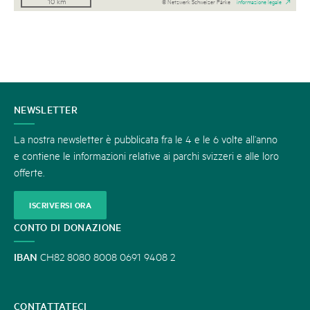
10 km
© Netzwerk Schweizer Pärke
informazione legale
CONTATTATECI
NEWSLETTER
La nostra newsletter è pubblicata fra le 4 e le 6 volte all’anno
e contiene le informazioni relative ai parchi svizzeri e alle loro
offerte.
ISCRIVERSI ORA
CONTO DI DONAZIONE
IBAN
CH82 8080 8008 0691 9408 2
CONTATTATECI