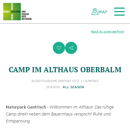
To the main content
To the mobile navigation
To search
To the footer
To the sitemap
Navigating
Quick
the
navigation
MAP
Swiss
parks
network
Back to overview
Print
i
s
CAMP IM ALTHAUS OBERBALM
AGROTOURISM
CAMPING SITE / CAMPING
SEASON:
ALL SEASON
Naturpark Gantrisch
-
Willkommen im Althaus! Das ruhige
Camp direkt neben dem Bauernhaus verspricht Ruhe und
Entspannung.