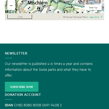
National maps b/w
Aerial Imagery
National maps
Base Map
1 km
© Netzwerk Schweizer Pärke
legal notice
CONTACT
NEWSLETTER
US
Our newsletter is published 4-6 times a year and contains
information about the Swiss parks and what they have to
offer.
SUBSCRIBE NOW
DONATION ACCOUNT
IBAN
CH82 8080 8008 0691 9408 2