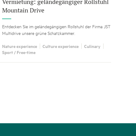
Vermietung: geländegängiger Rollstuhl
Mountain Drive
Entdecken Sie im geländegängigen Rollstuhl der Firma JST
Multidrive unsere grüne Schatzkammer.
Nature experience
Culture experience
Culinary
Sport / Free-time