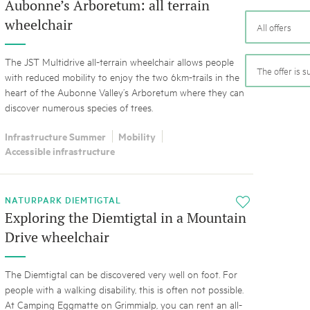
05. MAR. 2025
k Beverin
Aubonne’s Arboretum: all terrain
9th national Swiss pa
wheelchair
All offers
rtginatsch
Am Donnerstag, 15. Mai 2025, 
 Val Müstair
owie Alpfest
dem Programm stehen Speziali
The JST Multidrive all-terrain wheelchair allows people
Ständen, Musik und alles, was 
The offer is s
with reduced mobility to enjoy the two 6km-trails in the
schon jetzt!
heart of the Aubonne Valley’s Arboretum where they can
discover numerous species of trees.
Infrastructure Summer
Mobility
Accessible infrastructure
NATURPARK DIEMTIGTAL
i
Exploring the Diemtigtal in a Mountain
Drive wheelchair
The Diemtigtal can be discovered very well on foot. For
people with a walking disability, this is often not possible.
At Camping Eggmatte on Grimmialp, you can rent an all-