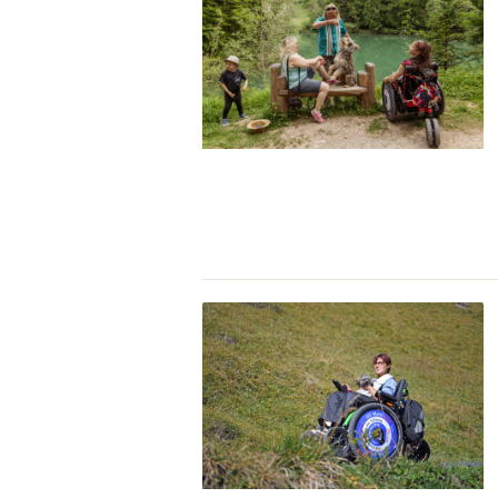
Naturpar
Regionaler Naturpark Schaffhausen
NATURPARK BEVERIN
09
AUGUST
Parc Ela
Parc naturel régional Gruyère Pays-
Alpfest und Einweihung Energia Cu
d'Enhaut
Biosfera
Einweihung des Energiesystems Curtginatsch s