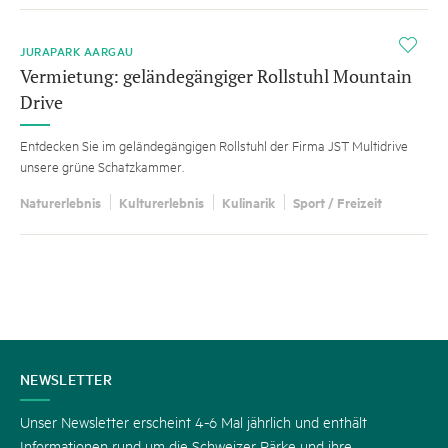
i
JURAPARK AARGAU
Vermietung: geländegängiger Rollstuhl Mountain
Drive
Entdecken Sie im geländegängigen Rollstuhl der Firma JST Multidrive
unsere grüne Schatzkammer.
Naturerlebnis
Kulturerlebnis
Kulinarik
Sport / Freizeit
KONTAKT
NEWSLETTER
Unser Newsletter erscheint 4-6 Mal jährlich und enthält
Informationen rund um die Schweizer Pärke und ihre