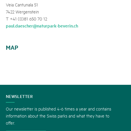
Veia Cantunala 51
7422 Wergenstein
T +41 (0)81 650 70 12
paul.daescher@naturpark-beverin.ch
MAP
CONTACT
NEWSLETTER
US
Our newsletter is published 4-6 times a year and contains
information about the Swiss parks and what they have to
offer.