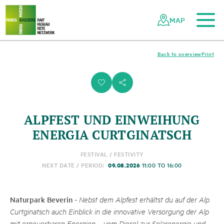
To the main content
To the mobile navigation
To search
To the footer
To the sitemap
Navigating
Quick
the
navigation
MAP
Swiss
parks
network
Back to overview
Print
i
s
ALPFEST UND EINWEIHUNG
ENERGIA CURTGINATSCH
FESTIVAL / FESTIVITY
09.08.2026
NEXT DATE / PERIOD:
11:00 TO 16:00
Naturpark Beverin
-
Nebst dem Alpfest erhältst du auf der Alp
Curtginatsch auch Einblick in die innovative Versorgung der Alp
mit erneuerbaren Energien – vom Diesel zur Solarenergie und