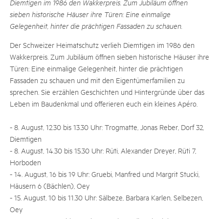
Diemtigen im 1986 den Wakkerpreis. Zum Jubiläum öffnen
sieben historische Häuser ihre Türen: Eine einmalige
Gelegenheit, hinter die prächtigen Fassaden zu schauen.
Der Schweizer Heimatschutz verlieh Diemtigen im 1986 den
Wakkerpreis. Zum Jubiläum öffnen sieben historische Häuser ihre
Türen: Eine einmalige Gelegenheit, hinter die prächtigen
Fassaden zu schauen und mit den Eigentümerfamilien zu
sprechen. Sie erzählen Geschichten und Hintergründe über das
Leben im Baudenkmal und offerieren euch ein kleines Apéro.
- 8. August, 12.30 bis 13.30 Uhr: Trogmatte, Jonas Reber, Dorf 32,
Diemtigen
- 8. August, 14.30 bis 15.30 Uhr: Rüti, Alexander Dreyer, Rüti 7,
Horboden
- 14. August, 16 bis 19 Uhr: Gruebi, Manfred und Margrit Stucki,
Häusern 6 (Bächlen), Oey
- 15. August, 10 bis 11.30 Uhr: Sälbeze, Barbara Karlen, Selbezen,
Oey