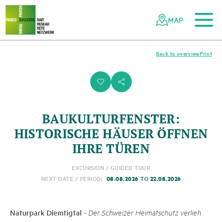
To the main content
To the mobile navigation
To search
To the footer
To the sitemap
Navigating
Quick
the
navigation
MAP
Swiss
parks
network
Back to overview
Print
i
s
BAUKULTURFENSTER:
HISTORISCHE HÄUSER ÖFFNEN
IHRE TÜREN
EXCURSION / GUIDED TOUR
08.08.2026
22.08.2026
NEXT DATE / PERIOD:
TO
Naturpark Diemtigtal
-
Der Schweizer Heimatschutz verlieh