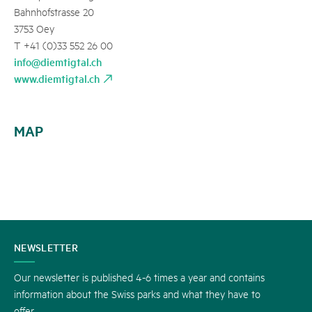
Bahnhofstrasse 20
3753 Oey
T +41 (0)33 552 26 00
info@diemtigtal.ch
www.diemtigtal.ch
MAP
CONTACT
NEWSLETTER
US
Our newsletter is published 4-6 times a year and contains
information about the Swiss parks and what they have to
offer.