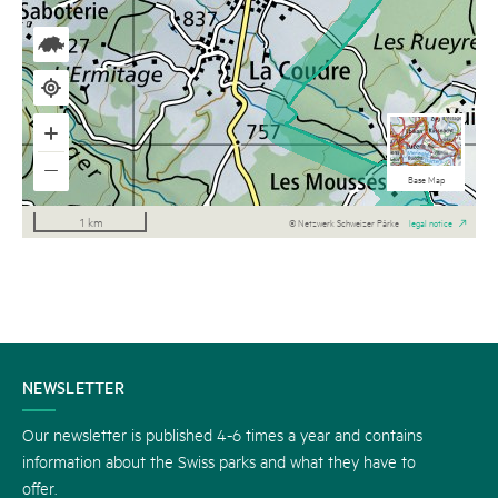
National maps b/w
Aerial Imagery
National maps
Base Map
1 km
© Netzwerk Schweizer Pärke
legal notice
CONTACT
NEWSLETTER
US
Our newsletter is published 4-6 times a year and contains
information about the Swiss parks and what they have to
offer.