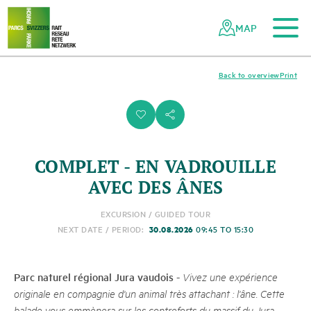
To the main content
To the mobile navigation
To search
To the footer
To the sitemap
Navigating
Quick
the
navigation
MAP
Swiss
parks
network
Back to overview
Print
i
s
COMPLET - EN VADROUILLE
AVEC DES ÂNES
EXCURSION / GUIDED TOUR
30.08.2026
NEXT DATE / PERIOD:
09:45 TO 15:30
Parc naturel régional Jura vaudois
-
Vivez une expérience
originale en compagnie d'un animal très attachant : l'âne. Cette
balade vous emmènera sur les contreforts du massif du Jura