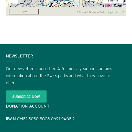
National maps b/w
Aerial Imagery
National maps
Base Map
1 km
© Netzwerk Schweizer Pärke
legal notice
CONTACT
NEWSLETTER
US
Our newsletter is published 4-6 times a year and contains
information about the Swiss parks and what they have to
offer.
SUBSCRIBE NOW
DONATION ACCOUNT
IBAN
CH82 8080 8008 0691 9408 2