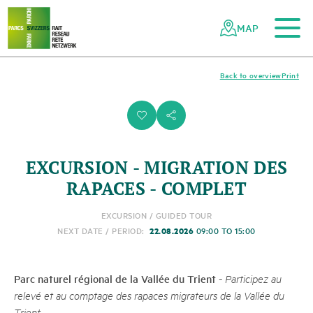
To the main content
To the mobile navigation
To search
To the footer
To the sitemap
Navigating
Quick
the
navigation
MAP
Swiss
parks
network
Back to overview
Print
i
s
EXCURSION - MIGRATION DES
RAPACES - COMPLET
EXCURSION / GUIDED TOUR
22.08.2026
NEXT DATE / PERIOD:
09:00 TO 15:00
Parc naturel régional de la Vallée du Trient
-
Participez au
relevé et au comptage des rapaces migrateurs de la Vallée du
Trient