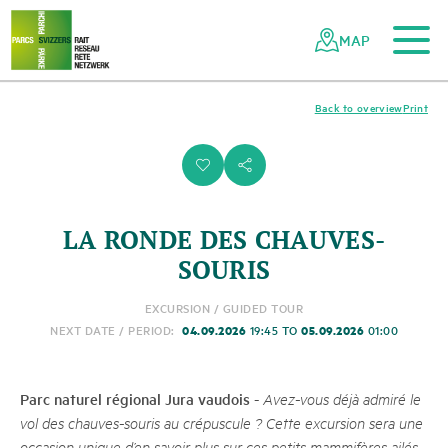
To the main content
To the mobile navigation
To search
To the footer
To the sitemap
Navigating
Quick
the
navigation
MAP
Swiss
parks
network
Back to overview
Print
i
s
LA RONDE DES CHAUVES-
SOURIS
EXCURSION / GUIDED TOUR
04.09.2026
05.09.2026
NEXT DATE / PERIOD:
19:45 TO
01:00
Parc naturel régional Jura vaudois
-
Avez-vous déjà admiré le
vol des chauves-souris au crépuscule ? Cette excursion sera une
occasion unique d’en savoir plus sur ces petits mammifères ailés