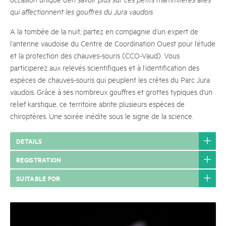
qui affectionnent les gouffres du Jura vaudois
A la tombée de la nuit, partez en compagnie d’un expert de
l’antenne vaudoise du Centre de Coordination Ouest pour l’étude
et la protection des chauves-souris (CCO-Vaud). Vous
participerez aux relevés scientifiques et à l’identification des
espèces de chauves-souris qui peuplent les crêtes du Parc Jura
vaudois. Grâce à ses nombreux gouffres et grottes typiques d'un
relief karstique, ce territoire abrite plusieurs espèces de
chiroptères. Une soirée inédite sous le signe de la science.
DETAILS
REGISTRATION
SUITABLE FOR