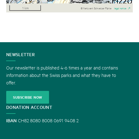
1 km
© Netzwerk Schweizer Pärke
legal notice
CONTACT
NEWSLETTER
US
Our newsletter is published 4-6 times a year and contains
information about the Swiss parks and what they have to
offer.
SUBSCRIBE NOW
DONATION ACCOUNT
IBAN
CH82 8080 8008 0691 9408 2