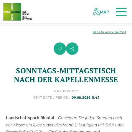
To the main content
To the mobile navigation
To search
To the footer
To the sitemap
Navigating
Quick
the
navigation
MAP
Swiss
parks
network
Back to overview
Print
i
s
SONNTAGS-MITTAGSTISCH
NACH DER KAPELLENMESSE
GASTRONOMY
09.08.2026
NEXT DATE / PERIOD:
11:45
Landschaftspark Binntal
-
Geniessen Sie jeden Sonntag nach
der Messe ein fixes regionales Menü (Hauptgang mit Salat oder
Dessert) für CHF 24.–. Ein Ort der Begegnung und