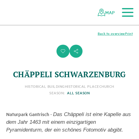
To the main content
To the mobile navigation
To search
To the footer
To the sitemap
Navigating
Quick
the
navigation
MAP
Swiss
parks
network
Back to overview
Print
i
s
CHÄPPELI SCHWARZENBURG
HISTORICAL BUILDING
HISTORICAL PLACE
CHURCH
SEASON:
ALL SEASON
Naturpark Gantrisch
-
Das Chäppeli ist eine Kapelle aus
dem Jahr 1463 mit einem einzigartigen
Pyramidenturm, der ein schönes Fotomotiv abgibt.