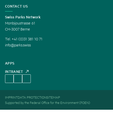
CONTACT US
Swiss Parks Network
Monbijoustrasse 61
CH-3007 Berne
Tel. +41 (0)31 381 10 71
info@parks.swiss
APPS
INTRANET
IMPRINT
DATA PROTECTION
SITEMAP
Supported by the Federal Office for the Environment (FOEN)