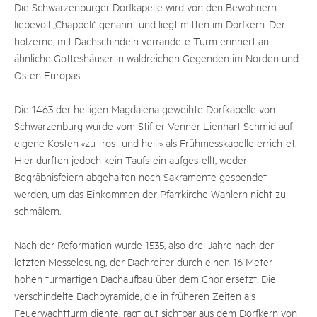
Die Schwarzenburger Dorfkapelle wird von den Bewohnern
liebevoll „Chäppeli“ genannt und liegt mitten im Dorfkern. Der
hölzerne, mit Dachschindeln verrandete Turm erinnert an
ähnliche Gotteshäuser in waldreichen Gegenden im Norden und
Osten Europas.
Die 1463 der heiligen Magdalena geweihte Dorfkapelle von
Schwarzenburg wurde vom Stifter Venner Lienhart Schmid auf
eigene Kosten «zu trost und heill» als Frühmesskapelle errichtet.
Hier durften jedoch kein Taufstein aufgestellt, weder
Begräbnisfeiern abgehalten noch Sakramente gespendet
werden, um das Einkommen der Pfarrkirche Wahlern nicht zu
schmälern.
Nach der Reformation wurde 1535, also drei Jahre nach der
letzten Messelesung, der Dachreiter durch einen 16 Meter
hohen turmartigen Dachaufbau über dem Chor ersetzt. Die
verschindelte Dachpyramide, die in früheren Zeiten als
Feuerwachtturm diente, ragt gut sichtbar aus dem Dorfkern von