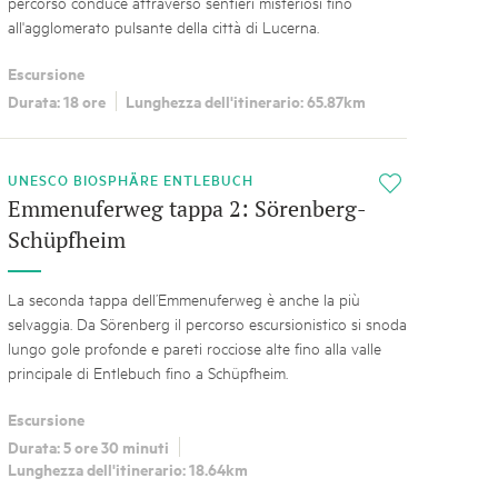
percorso conduce attraverso sentieri misteriosi fino
all'agglomerato pulsante della città di Lucerna.
Escursione
Durata: 18 ore
Lunghezza dell'itinerario: 65.87km
UNESCO BIOSPHÄRE ENTLEBUCH
i
Emmenuferweg tappa 2: Sörenberg-
Schüpfheim
La seconda tappa dell’Emmenuferweg è anche la più
selvaggia. Da Sörenberg il percorso escursionistico si snoda
lungo gole profonde e pareti rocciose alte fino alla valle
principale di Entlebuch fino a Schüpfheim.
Escursione
Durata: 5 ore 30 minuti
Lunghezza dell'itinerario: 18.64km