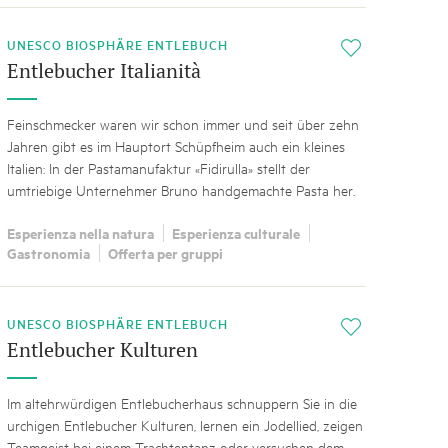
UNESCO BIOSPHÄRE ENTLEBUCH
i
Entlebucher Italianità
Feinschmecker waren wir schon immer und seit über zehn
Jahren gibt es im Hauptort Schüpfheim auch ein kleines
Italien: In der Pastamanufaktur «Fidirulla» stellt der
umtriebige Unternehmer Bruno handgemachte Pasta her.
Esperienza nella natura
Esperienza culturale
Gastronomia
Offerta per gruppi
UNESCO BIOSPHÄRE ENTLEBUCH
i
Entlebucher Kulturen
Im altehrwürdigen Entlebucherhaus schnuppern Sie in die
urchigen Entlebucher Kulturen, lernen ein Jodellied, zeigen
Teamgeist bei einem Trachtentanz oder versuchen dem