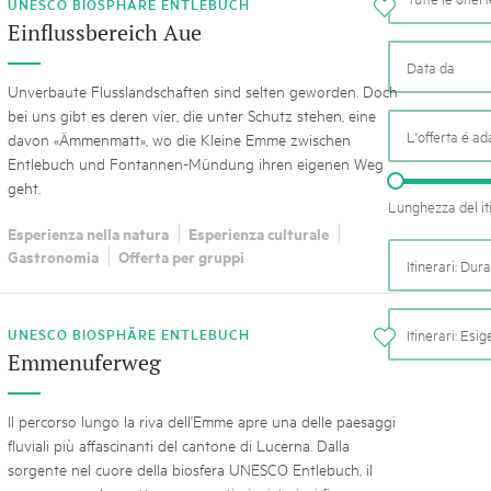
k Beverin
UNESCO BIOSPHÄRE ENTLEBUCH
i
05. MAR. 2025
Einflussbereich Aue
026
9° Mercato dei parchi 
 Val Müstair
fluh.
Le jeudi 15 mai 2025, le March
Unverbaute Flusslandschaften sind selten geworden. Doch
programme : des spécialités, de
bei uns gibt es deren vier, die unter Schutz stehen, eine
de la musique et tout ce qu'i
L'offerta é ad
davon «Ämmenmatt», wo die Kleine Emme zwischen
Entlebuch und Fontannen-Mündung ihren eigenen Weg
geht.
Lunghezza del it
Esperienza nella natura
Esperienza culturale
Gastronomia
Offerta per gruppi
Itinerari: Dur
UNESCO BIOSPHÄRE ENTLEBUCH
Itinerari: Esi
i
Emmenuferweg
Il percorso lungo la riva dell'Emme apre una delle paesaggi
fluviali più affascinanti del cantone di Lucerna. Dalla
sorgente nel cuore della biosfera UNESCO Entlebuch, il