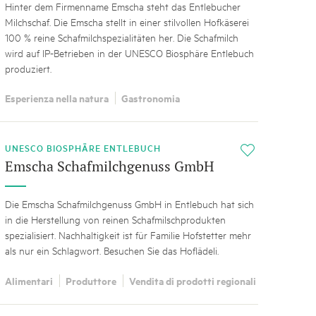
Hinter dem Firmenname Emscha steht das Entlebucher
Milchschaf. Die Emscha stellt in einer stilvollen Hofkäserei
100 % reine Schafmilchspezialitäten her. Die Schafmilch
wird auf IP-Betrieben in der UNESCO Biosphäre Entlebuch
produziert.
Esperienza nella natura
Gastronomia
UNESCO BIOSPHÄRE ENTLEBUCH
i
Emscha Schafmilchgenuss GmbH
Die Emscha Schafmilchgenuss GmbH in Entlebuch hat sich
in die Herstellung von reinen Schafmilschprodukten
spezialisiert. Nachhaltigkeit ist für Familie Hofstetter mehr
als nur ein Schlagwort. Besuchen Sie das Hoflädeli.
Alimentari
Produttore
Vendita di prodotti regionali