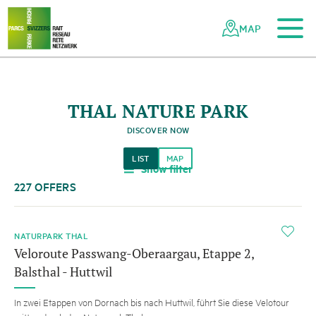
To the main content
To the mobile navigation
To search
To the footer
To the sitemap
Navigating
Quick
the
navigation
MAP
Swiss
parks
network
THAL NATURE PARK
DISCOVER NOW
LIST
MAP
Show filter
a
227 OFFERS
i
NATURPARK THAL
Veloroute Passwang-Oberaargau, Etappe 2,
Balsthal - Huttwil
In zwei Etappen von Dornach bis nach Huttwil, führt Sie diese Velotour