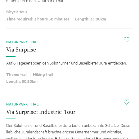
mitten durch den Naturpark Thal.
Bicycle tour
Time required: 3 hours 30 minutes
Length: 33.00km
i
NATURPARK THAL
Via Surprise
Auf 6 Tagesetappen den Solothurner und Baselbieter Jura entdecken.
Theme trail
Hiking trail
Length: 80.50km
i
NATURPARK THAL
Via Surprise: Industrie-Tour
Der Solothurner und Baselbieter Jura bieten unbekannte Schätze. Diese
liebliche Juralandschaft brachte grosse Unternehmer und wichtige,
weltweite Industrien hervor. Erfahren Sie wandernd Faszinierendes über