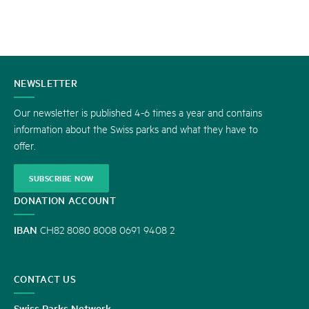
CONTACT
NEWSLETTER
US
Our newsletter is published 4-6 times a year and contains
information about the Swiss parks and what they have to
offer.
SUBSCRIBE NOW
DONATION ACCOUNT
IBAN
CH82 8080 8008 0691 9408 2
CONTACT US
Swiss Parks Network