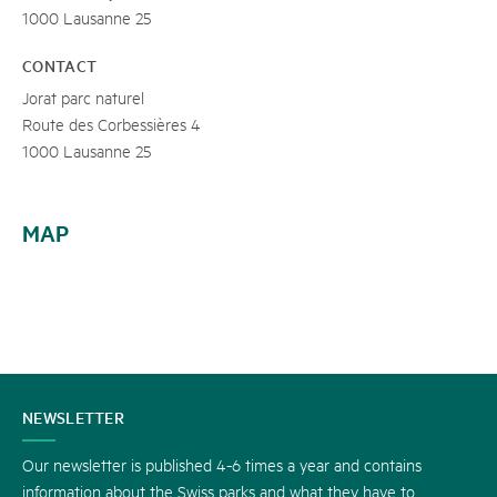
1000 Lausanne 25
CONTACT
Jorat parc naturel
Route des Corbessières 4
1000 Lausanne 25
MAP
CONTACT
NEWSLETTER
US
Our newsletter is published 4-6 times a year and contains
information about the Swiss parks and what they have to