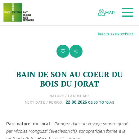
To the main content
To the mobile navigation
To search
To the footer
To the sitemap
Navigating
Quick
the
navigation
MAP
Swiss
parks
network
Back to overview
Print
i
s
BAIN DE SON AU COEUR DU
BOIS DU JORAT
NATURE / LANDSCAPE
NEXT DATE / PERIOD:
08:50 TO 10:45
22.08.2026
Parc naturel du Jorat
-
Plongez dans un voyage sonore guidé
par Nicolas Monguzzi (avecleson.ch), sonopraticien formé à la
méthode Peter Hess, basé à Lausanne.