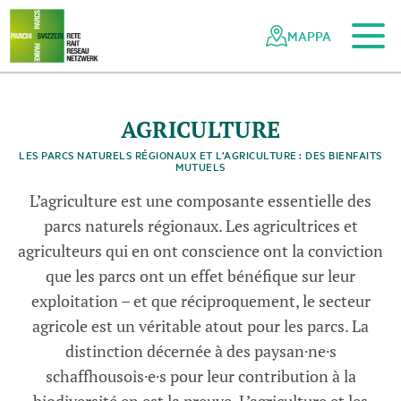
Al contenuto principale
Alla navigazione mobile
Alla ricerca
Al piè di pagina
Alla mappa del sito
Navigazione
Navigazione
nella
rapida
MAPPA
rete
dei
parchi
svizzeri
AGRICULTURE
LES PARCS NATURELS RÉGIONAUX ET L’AGRICULTURE : DES BIENFAITS
MUTUELS
L’agriculture est une composante essentielle des
parcs naturels régionaux. Les agricultrices et
agriculteurs qui en ont conscience ont la conviction
que les parcs ont un effet bénéfique sur leur
exploitation – et que réciproquement, le secteur
agricole est un véritable atout pour les parcs. La
distinction décernée à des paysan·ne·s
schaffhousois·e·s pour leur contribution à la