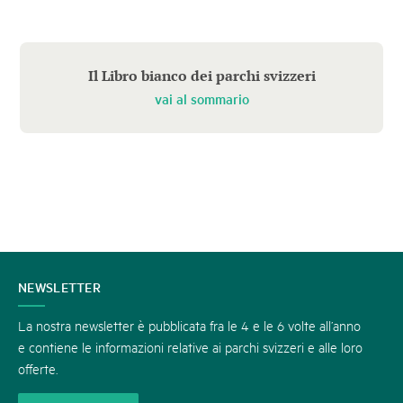
Il Libro bianco dei parchi svizzeri
vai al sommario
CONTATTATECI
NEWSLETTER
La nostra newsletter è pubblicata fra le 4 e le 6 volte all’anno
e contiene le informazioni relative ai parchi svizzeri e alle loro
offerte.