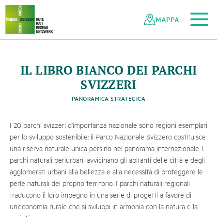
Al contenuto principale
Alla navigazione mobile
Alla ricerca
Al piè di pagina
Alla mappa del sito
Navigazione
Navigazione
nella
rapida
MAPPA
rete
dei
parchi
svizzeri
IL LIBRO BIANCO DEI PARCHI
SVIZZERI
PANORAMICA STRATEGICA
I 20 parchi svizzeri d’importanza nazionale sono regioni esemplari
per lo sviluppo sostenibile: il Parco Nazionale Svizzero costituisce
una riserva naturale unica persino nel panorama internazionale. I
parchi naturali periurbani avvicinano gli abitanti delle città e degli
agglomerati urbani alla bellezza e alla necessità di proteggere le
perle naturali del proprio territorio. I parchi naturali regionali
traducono il loro impegno in una serie di progetti a favore di
un’economia rurale che si sviluppi in armonia con la natura e la