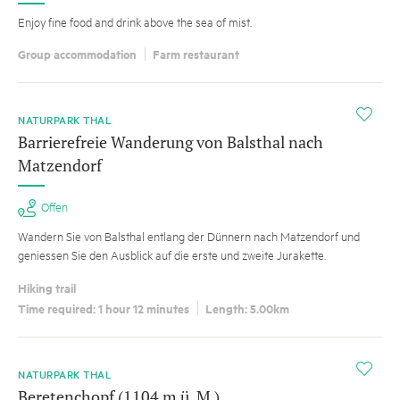
Enjoy fine food and drink above the sea of mist.
Group accommodation
Farm restaurant
i
NATURPARK THAL
Barrierefreie Wanderung von Balsthal nach
Matzendorf
Offen
Wandern Sie von Balsthal entlang der Dünnern nach Matzendorf und
geniessen Sie den Ausblick auf die erste und zweite Jurakette.
Hiking trail
Time required: 1 hour 12 minutes
Length: 5.00km
i
NATURPARK THAL
Beretenchopf (1104 m ü. M.)