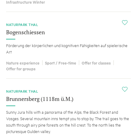
Infrastructure Winter
i
NATURPARK THAL
Bogenschiessen
Förderung der körperlichen und kognitiven Fähigkeiten auf spielerische
Art
Nature experience
Sport / Free-time
Offer for classes
Offer for groups
i
NATURPARK THAL
Brunnersberg (1118m ü.M.)
Sunny Jura hills with a panorama of the Alps, the Black Forest and
Vosges. Several mountain inns tempt you to stop by. The trail goes to the
south through airy pine forests on the hill crest. To the north lies the
picturesque Gulden valley.