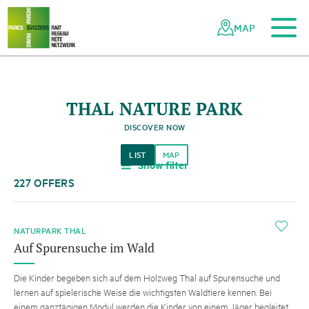
To the main content
To the mobile navigation
To search
To the footer
To the sitemap
Navigating
Quick
the
navigation
MAP
Swiss
parks
network
THAL NATURE PARK
DISCOVER NOW
LIST
MAP
Show filter
a
227 OFFERS
i
NATURPARK THAL
Auf Spurensuche im Wald
Die Kinder begeben sich auf dem Holzweg Thal auf Spurensuche und
lernen auf spielerische Weise die wichtigsten Waldtiere kennen. Bei
einem ganztägigen Modul werden die Kinder von einem Jäger begleitet.