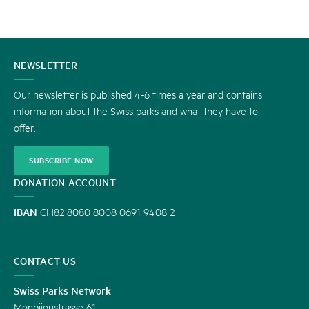
CONTACT
NEWSLETTER
US
Our newsletter is published 4-6 times a year and contains
information about the Swiss parks and what they have to
offer.
SUBSCRIBE NOW
DONATION ACCOUNT
IBAN
CH82 8080 8008 0691 9408 2
CONTACT US
Swiss Parks Network
Monbijoustrasse 61