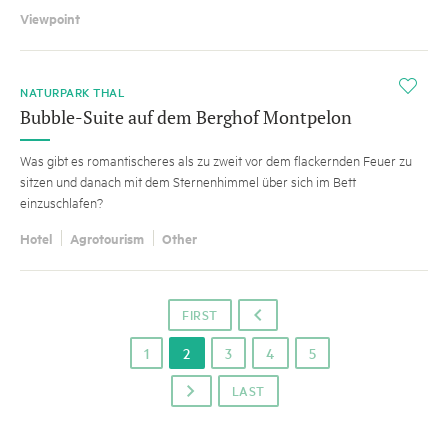
Viewpoint
i
NATURPARK THAL
Bubble-Suite auf dem Berghof Montpelon
Was gibt es romantischeres als zu zweit vor dem flackernden Feuer zu
sitzen und danach mit dem Sternenhimmel über sich im Bett
einzuschlafen?
Hotel
Agrotourism
Other
FIRST
o
1
2
3
4
5
LAST
p