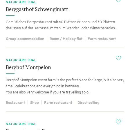
NATURPARK THAL
Berggasthof Schwengimatt
Gemütliches Bergrestaurant mit 60 Plätzen drinnen und 30 Plätzen
draussen auf der Terrasse, mitten im Wander- oder Winterparadies...
Group accommodation
Room / Holiday flat
Farm restaurant
i
NATURPARK THAL
Berghof Montpelon
Berghof Montpelon event farm is the perfect place for large, but also very
small celebrations and everything in between.
You are also very welcome if you are travelling solo.
Restaurant
Shop
Farm restaurant
Direct selling
i
NATURPARK THAL