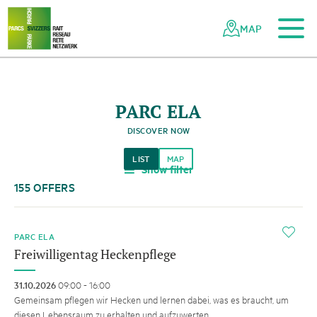
To the main content
To the mobile navigation
To search
To the footer
To the sitemap
Navigating
Quick
the
navigation
MAP
Swiss
parks
network
PARC ELA
DISCOVER NOW
LIST
MAP
Show filter
a
155 OFFERS
i
PARC ELA
Freiwilligentag Heckenpflege
31.10.2026
09:00 - 16:00
Gemeinsam pflegen wir Hecken und lernen dabei, was es braucht, um
diesen Lebensraum zu erhalten und aufzuwerten.