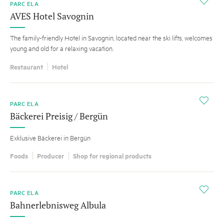
i
PARC ELA
AVES Hotel Savognin
The family-friendly Hotel in Savognin, located near the ski lifts, welcomes
young and old for a relaxing vacation.
Restaurant
Hotel
i
PARC ELA
Bäckerei Preisig / Bergün
Exklusive Bäckerei in Bergün
Foods
Producer
Shop for regional products
i
PARC ELA
Bahnerlebnisweg Albula