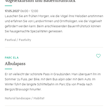
Vogelexkursion und Bauernfrühstück
17.05.2027
06:00 - 12:00
Lauschen Sie am frühen Morgen, wie die Vögel ihre Melodien anstimmen
und erfahren Sie von Landwirtinnen und Ornithologen, wie die Vogelwelt
gefördert werden kann. Beim anschliessenden Bauernfrühstück können
Sie hausgemachte Spezialitäten geniessen.
Festival / Festivity
i
PARC ELA
Albulapass
Er ist vielleicht der schönste Pass in Graubünden. Man überquert ihn im
Sommer zu Fuss, per Bike, mit dem Bus alpin oder mit dem Auto. Im
Winter führt die längste Schlittelbahn im Parc Ela von Preda nach
Bergün/Bravuogn hinunter.
Natural landscape / Habitat