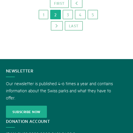
FIRST
o
1
2
3
4
5
LAST
p
CONTACT
NEWSLETTER
US
Our newsletter is published 4-6 times a year and contains
information about the Swiss parks and what they have to
offer.
SUBSCRIBE NOW
DONATION ACCOUNT