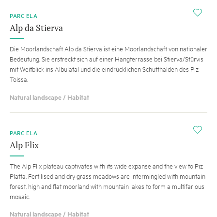
i
PARC ELA
Alp da Stierva
Die Moorlandschaft Alp da Stierva ist eine Moorlandschaft von nationaler
Bedeutung. Sie erstreckt sich auf einer Hangterrasse bei Stierva/Stürvis
mit Weitblick ins Albulatal und die eindrücklichen Schutthalden des Piz
Toissa.
Natural landscape / Habitat
i
PARC ELA
Alp Flix
The Alp Flix plateau captivates with its wide expanse and the view to Piz
Platta. Fertilised and dry grass meadows are intermingled with mountain
forest, high and flat moorland with mountain lakes to form a multifarious
mosaic.
Natural landscape / Habitat