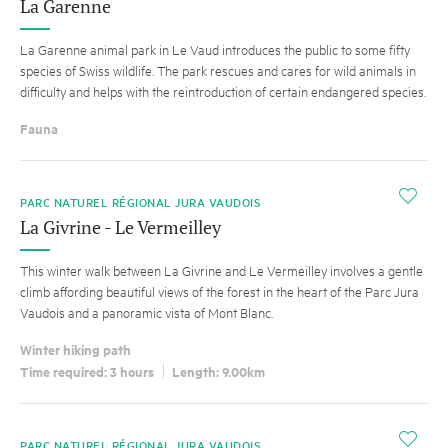
La Garenne
La Garenne animal park in Le Vaud introduces the public to some fifty
species of Swiss wildlife. The park rescues and cares for wild animals in
difficulty and helps with the reintroduction of certain endangered species.
Fauna
i
PARC NATUREL RÉGIONAL JURA VAUDOIS
La Givrine - Le Vermeilley
This winter walk between La Givrine and Le Vermeilley involves a gentle
climb affording beautiful views of the forest in the heart of the Parc Jura
Vaudois and a panoramic vista of Mont Blanc.
Winter hiking path
Time required: 3 hours
Length: 9.00km
i
PARC NATUREL RÉGIONAL JURA VAUDOIS