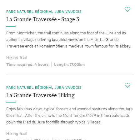
i
PARC NATUREL RÉGIONAL JURA VAUDOIS
La Grande Traversée - Stage 3
From Montricher, the trail continues along the foot of the Jura and its
authentic villages offering beautiful views on the Alps. La Grande
Traversée ends at Romainmôtier, a medieval town famous for its abbey.
Hiking trail
Time required: 4 hours
Length: 17.00km
i
PARC NATUREL RÉGIONAL JURA VAUDOIS
La Grande Traversée Hiking
Enjoy fabulous views, typical forests and wooded pastures along the Jura
Crest trail. After the climb to the Mont Tendre (1679 m), the route leads
down the Pied du Jura foothills through typical villages.
Hiking trail