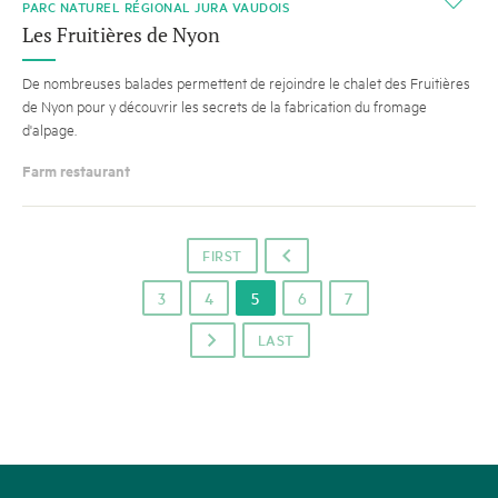
i
PARC NATUREL RÉGIONAL JURA VAUDOIS
Les Fruitières de Nyon
De nombreuses balades permettent de rejoindre le chalet des Fruitières
de Nyon pour y découvrir les secrets de la fabrication du fromage
d'alpage.
Farm restaurant
FIRST
o
3
4
5
6
7
LAST
p