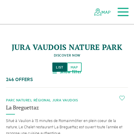
To the main content
To the mobile navigation
To search
To the footer
To the sitemap
Navigating
Quick
the
navigation
MAP
Swiss
parks
network
JURA VAUDOIS NATURE PARK
DISCOVER NOW
LIST
MAP
Show filter
a
246 OFFERS
i
PARC NATUREL RÉGIONAL JURA VAUDOIS
La Breguettaz
Situé à Vaulion à 15 minutes de Romainmôtier en plein coeur de la
nature, Le Chalet restaurant La Breguettaz est ouvert toute l’année et
propose une cuisine authentique.