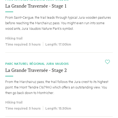
La Grande Traversée - Stage 1
From Saint-Cergue, the trail leads through typical Jura wooden pastures
before reaching the Marchairuz pass. You might even run into some
wood ants, Jura Vaudois Nature Park's symbol.
Hiking trail
Time required: 5 hours
Length: 17.00km
i
PARC NATUREL RÉGIONAL JURA VAUDOIS
La Grande Traversée - Stage 2
From the Marchairuz pass, the trail follows the Jura crest to its highest
point, the Mont Tendre (1679m) which offers an outstanding view. You
then go back down to Montricher.
Hiking trail
Time required: 5 hours
Length: 15.50km