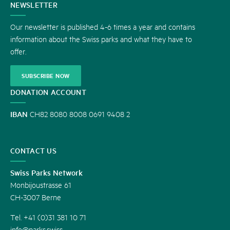
CONTACT
NEWSLETTER
US
Our newsletter is published 4-6 times a year and contains
information about the Swiss parks and what they have to
offer.
SUBSCRIBE NOW
DONATION ACCOUNT
IBAN
CH82 8080 8008 0691 9408 2
CONTACT US
Swiss Parks Network
Monbijoustrasse 61
CH-3007 Berne
Tel. +41 (0)31 381 10 71
info@parks.swiss