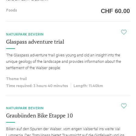
Foods
CHF
60.00
i
NATURPARK BEVERIN
Glaspass adventure trial
The Glaspass adventure trail gives young and old an insight into the
unique geology of the landscape and provides information about the
settlement of the Walser people.
Theme trail
Time required: 3 hours 40 minutes
Length: 11.40km
i
NATURPARK BEVERIN
Graubünden Bike Etappe 10
Biken auf den Spuren der Walser, vom engen Valsertal ins weite Val
Lumnezia. Der Tomülpass bietet Traumsicht auf die Gipfelwelt und ins