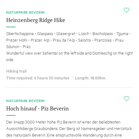
i
NATURPARK BEVERIN
Heinzenberg Ridge Hike
Obertschappina - Glaspass - Glasergrat - Lüsch - Bischolpass - Tguma -
Präzer Höhi - Präzer Alp - Prau da l'Alp - Saloms - Pranzolas - Prau
Sdunon - Präz
Wunderful view over Safiental on the left side and Domleschg on the right
side.
Hiking trail
Time required: 6 hours 30 minutes
Length: 18.00km
i
NATURPARK BEVERIN
Hoch hinauf - Piz Beverin
Der knapp 3000 Meter hohe Piz Beverin ist einer der beliebtesten
Aussichtsberge Graubündens. Der Berg ist Namensgeber und Herzstück
des Naturpark Beverin. Eine anspruchsvolle Wanderung durch eine