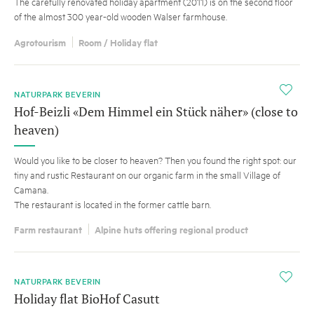
The carefully renovated holiday apartment (2011) is on the second floor
of the almost 300 year-old wooden Walser farmhouse.
Agrotourism
Room / Holiday flat
i
NATURPARK BEVERIN
Hof-Beizli «Dem Himmel ein Stück näher» (close to
heaven)
Would you like to be closer to heaven? Then you found the right spot: our
tiny and rustic Restaurant on our organic farm in the small Village of
Camana.
The restaurant is located in the former cattle barn.
Farm restaurant
Alpine huts offering regional product
i
NATURPARK BEVERIN
Holiday flat BioHof Casutt