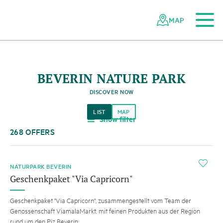
To the main content
To the mobile navigation
To search
To the footer
To the sitemap
Navigating
Quick
the
navigation
MAP
Swiss
parks
network
BEVERIN NATURE PARK
DISCOVER NOW
LIST
MAP
Show filter
a
268 OFFERS
i
NATURPARK BEVERIN
Geschenkpaket "Via Capricorn"
Geschenkpaket "Via Capricorn", zusammengestellt vom Team der
Genossenschaft ViamalaMarkt, mit feinen Produkten aus der Region
rund um den Piz Beverin.