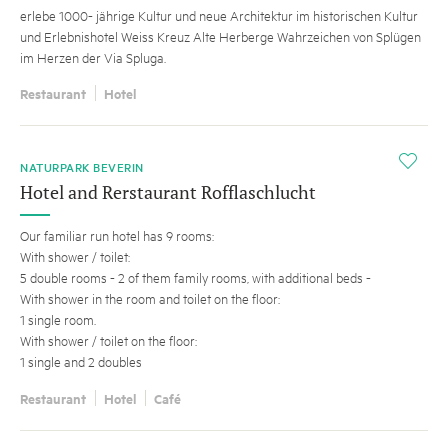
erlebe 1000- jährige Kultur und neue Architektur im historischen Kultur
und Erlebnishotel Weiss Kreuz Alte Herberge Wahrzeichen von Splügen
im Herzen der Via Spluga.
Restaurant
Hotel
i
NATURPARK BEVERIN
Hotel and Rerstaurant Rofflaschlucht
Our familiar run hotel has 9 rooms:
With shower / toilet:
5 double rooms - 2 of them family rooms, with additional beds -
With shower in the room and toilet on the floor:
1 single room.
With shower / toilet on the floor:
1 single and 2 doubles
Restaurant
Hotel
Café