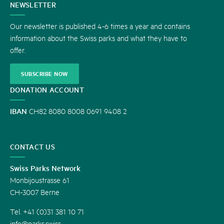
CONTACT
NEWSLETTER
US
Our newsletter is published 4-6 times a year and contains
information about the Swiss parks and what they have to
offer.
SUBSCRIBE NOW
DONATION ACCOUNT
IBAN
CH82 8080 8008 0691 9408 2
CONTACT US
Swiss Parks Network
Monbijoustrasse 61
CH-3007 Berne
Tel. +41 (0)31 381 10 71
info@parks.swiss