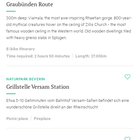
Graubünden Route
300m deep: Viamala, the most awe-inspiring Rhaetian gorge. 800-year-
old mythical creatures hover on the ceiling of Zillis Church - the most
famous wooden ceiling in the Western world. Old wooden dwellings tiled
with heavy gneiss slabs in Splügen.
E-bike itinerary
Time required: 2 hours 50 minutes
Length: 27.00km
i
NATURPARK BEVERIN
Grillstelle Versam Station
Etwa 5-10 Gehminuten vom Bahnhof Versam-Safien befindet sich eine
wunderschöne Grillstelle direkt an der Rheinschlucht.
Picnic-place
Fireplace
i