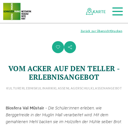
Zum Hauptinhalt
Zur mobilen Navigation
Zur Suche
Zum Fussbereich
Zur Sitemap
Navigieren
Schnellnavigation
in
KARTE
Netzwerk
Schweizer
Pärke
Zurück zur Übersicht
Drucken
i
s
VOM ACKER AUF DEN TELLER -
ERLEBNISANGEBOT
KULTURERLEBNIS
KULINARIK
KLASSENLAGER
SCHULKLASSENANGEBOT
Biosfera Val Müstair
-
Die Schüler:innen erleben, wie
Berggetreide in der Muglin Mall verarbeitet wird. Mit dem
gemahlenen Mehl backen sie im Holzofen der Mühle selber Brot.