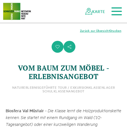
Zum Hauptinhalt
Zur mobilen Navigation
Zur Suche
Zum Fussbereich
Zur Sitemap
Navigieren
Schnellnavigation
in
KARTE
Netzwerk
Schweizer
Pärke
Zurück zur Übersicht
Drucken
i
s
VOM BAUM ZUM MÖBEL -
ERLEBNISANGEBOT
NATURERLEBNIS
GEFÜHRTE TOUR / EXKURSION
KLASSENLAGER
SCHULKLASSENANGEBOT
Biosfera Val Müstair
-
Die Klasse lernt die Holzproduktionskette
kennen. Sie startet mit einem Rundgang im Wald (1/2-
Tagesangebot) oder einer kurzweiligen Wanderung