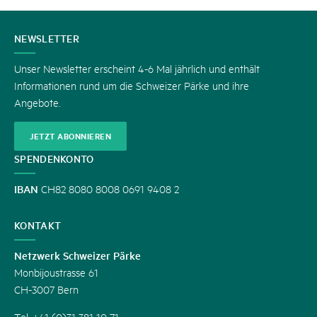
KONTAKT
NEWSLETTER
Unser Newsletter erscheint 4-6 Mal jährlich und enthält
Informationen rund um die Schweizer Pärke und ihre
Angebote.
JETZT ABONNIEREN
SPENDENKONTO
IBAN
CH82 8080 8008 0691 9408 2
KONTAKT
Netzwerk Schweizer Pärke
Monbijoustrasse 61
CH-3007 Bern
Tel. +41 (0)31 381 10 71