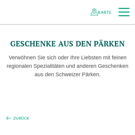
Zum Hauptinhalt
Zur mobilen Navigation
Zur Suche
Zum Fussbereich
Zur Sitemap
Navigieren
Schnellnavigation
in
KARTE
Netzwerk
Schweizer
Pärke
GESCHENKE AUS DEN PÄRKEN
Verwöhnen Sie sich oder Ihre Liebsten mit feinen
regionalen Spezialitäten und anderen Geschenken
aus den Schweizer Pärken.
ZURÜCK