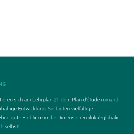
k Beverin
02. DEZ. 2025
026
Publikation «Weissbuc
 Val Müstair
fluh.
Die Schweizer Pärke sollen N
die regionale Wirtschaft förd
Engagement und durchaus erf
Politik und Öffentlichkeit nic
Schweizer Pärke» blicken 11 
beleuchten deren Rahmenbed
NG
tieren sich am Lehrplan 21, dem Plan d’étude romand
altige Entwicklung. Sie bieten vielfältige
n gute Einblicke in die Dimensionen «lokal-global»
h selbst!