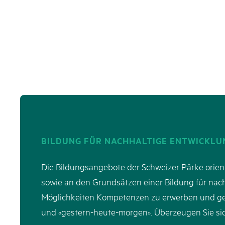
Naturpar
Regionaler Naturpark Schaffhausen
UNESCO BIOSPHÄRE ENTLEBUCH
07
AUGUST
Parc Ela
Parc naturel régional Gruyère Pays-
Exkursion Karst & Höhlen | 07.08.2
d'Enhaut
Biosfera
Karst- und Höhlenwanderung an der Schratten
BILDUNG FÜR NACHHALTIGE ENTWICKLU
Die Bildungsangebote der Schweizer Pärke orien
sowie an den Grundsätzen einer Bildung für nachh
Möglichkeiten Kompetenzen zu erwerben und gebe
und «gestern-heute-morgen». Überzeugen Sie sic