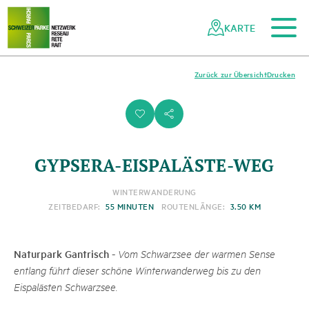
Zum Hauptinhalt
Zur mobilen Navigation
Zur Suche
Zum Fussbereich
Zur Sitemap
Navigieren
Schnellnavigation
in
KARTE
Netzwerk
Schweizer
Pärke
Zurück zur Übersicht
Drucken
i
s
GYPSERA-EISPALÄSTE-WEG
WINTERWANDERUNG
ZEITBEDARF:
55 MINUTEN
ROUTENLÄNGE:
3.50 KM
Naturpark Gantrisch
-
Vom Schwarzsee der warmen Sense
entlang führt dieser schöne Winterwanderweg bis zu den
Eispalästen Schwarzsee.