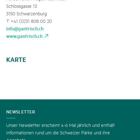
Schlossgasse 13
3150 Schwarzenburg
T +41 (0)31 808 00 20
info@gantrisch.ch
www.gantrisch.ch
KARTE
KONTAKT
NEWSLETTER
Unser Newsletter erscheint 4-6 Mal jährlich und enthält
Informationen rund um die Schweizer Pärke und ihre
Angebote.