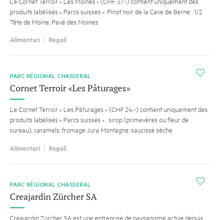
Le Cornet Terroir « Les Moines » (CHF 37.-) contient uniquement des
produits labélisés « Parcs suisses »: Pinot noir de la Cave de Berne , 1/2
Tête de Moine, Pavé des Moines
Alimentari
Regali
CONSIGLIO
i
PARC RÉGIONAL CHASSERAL
Cornet Terroir «Les Pâturages»
Le Cornet Terroir « Les Pâturages » (CHF 24.-) contient uniquement des
produits labélisés « Parcs suisses » : sirop (primevères ou fleur de
sureau), caramels, fromage Jura Montagne, saucisse sèche
Alimentari
Regali
i
PARC RÉGIONAL CHASSERAL
Creajardin Zürcher SA
Creajardin Zürcher SA est une entreprise de paysagisme active depuis