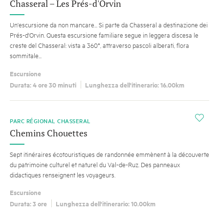
Chasseral – Les Prés-d'Orvin
Un'escursione da non mancare... Si parte da Chasseral a destinazione dei
Prés-d'Orvin. Questa escursione familiare segue in leggera discesa le
creste del Chasseral: vista a 360°, attraverso pascoli alberati, flora
sommitale...
Escursione
Durata: 4 ore 30 minuti
Lunghezza dell'itinerario: 16.00km
i
PARC RÉGIONAL CHASSERAL
Chemins Chouettes
Sept itinéraires écotouristiques de randonnée emmènent à la découverte
du patrimoine culturel et naturel du Val-de-Ruz. Des panneaux
didactiques renseignent les voyageurs.
Escursione
Durata: 3 ore
Lunghezza dell'itinerario: 10.00km