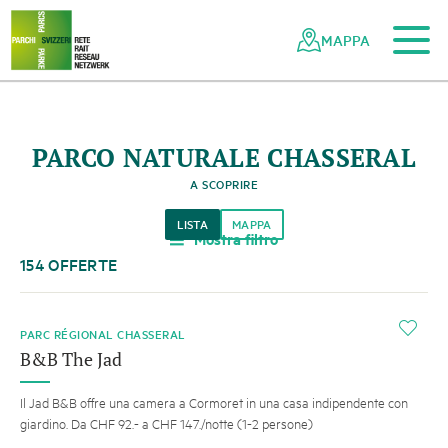
Al contenuto principale
Alla navigazione mobile
Alla ricerca
Al piè di pagina
Alla mappa del sito
Navigazione
Navigazione
nella
rapida
MAPPA
rete
dei
parchi
svizzeri
PARCO NATURALE CHASSERAL
A SCOPRIRE
LISTA
MAPPA
Mostra filtro
a
154 OFFERTE
i
PARC RÉGIONAL CHASSERAL
B&B The Jad
Il Jad B&B offre una camera a Cormoret in una casa indipendente con
giardino. Da CHF 92.- a CHF 147./notte (1-2 persone)