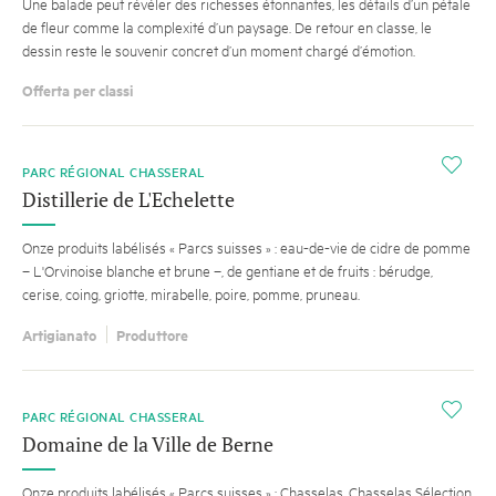
Une balade peut révéler des richesses étonnantes, les détails d’un pétale
de fleur comme la complexité d’un paysage. De retour en classe, le
dessin reste le souvenir concret d’un moment chargé d’émotion.
Offerta per classi
i
PARC RÉGIONAL CHASSERAL
Distillerie de L'Echelette
Onze produits labélisés « Parcs suisses » : eau-de-vie de cidre de pomme
– L'Orvinoise blanche et brune –, de gentiane et de fruits : bérudge,
cerise, coing, griotte, mirabelle, poire, pomme, pruneau.
Artigianato
Produttore
i
PARC RÉGIONAL CHASSERAL
Domaine de la Ville de Berne
Onze produits labélisés « Parcs suisses » : Chasselas, Chasselas Sélection,