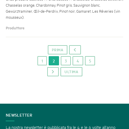
Chasselas orange, Chardonnay, Pinot gris, Sauvignon blanc,
Gewürztraminer, Œil-de-Perdrix, Pinot noir, Gamaret, Les Rêveries (vin
mousseux).
Produttore
PRIMA
o
1
2
3
4
5
ULTIMA
p
CONTATTATECI
NEWSLETTER
La nostra newsletter è pubblicata fra le 4 e le 6 volte all’anno