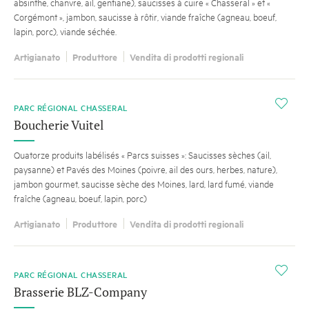
absinthe, chanvre, ail, gentiane), saucisses à cuire « Chasseral » et «
Corgémont », jambon, saucisse à rôtir, viande fraîche (agneau, boeuf,
lapin, porc), viande séchée.
Artigianato
Produttore
Vendita di prodotti regionali
i
PARC RÉGIONAL CHASSERAL
Boucherie Vuitel
Quatorze produits labélisés « Parcs suisses »: Saucisses sèches (ail,
paysanne) et Pavés des Moines (poivre, ail des ours, herbes, nature),
jambon gourmet, saucisse sèche des Moines, lard, lard fumé, viande
fraîche (agneau, boeuf, lapin, porc)
Artigianato
Produttore
Vendita di prodotti regionali
i
PARC RÉGIONAL CHASSERAL
Brasserie BLZ-Company