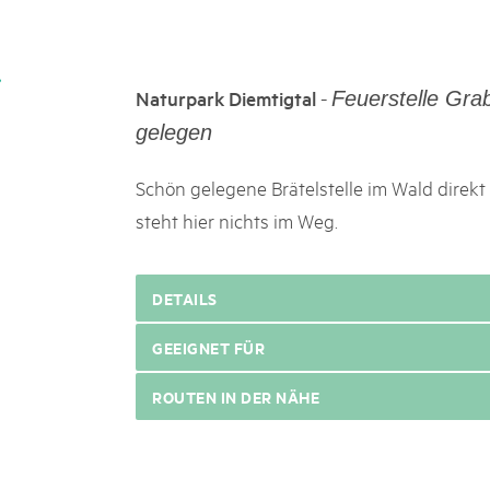
k Beverin
02. DEZ. 2025
DU TRIENT
Publikation «Weissbuc
 Val Müstair
Die Schweizer Pärke sollen N
-
Naturpark Diemtigtal
Feuerstelle Gra
ure locale !
die regionale Wirtschaft förd
Engagement und durchaus erf
gelegen
Politik und Öffentlichkeit nic
Schweizer Pärke» blicken 11 
Schön gelegene Brätelstelle im Wald direk
beleuchten deren Rahmenbed
steht hier nichts im Weg.
DETAILS
GEEIGNET FÜR
ROUTEN IN DER NÄHE