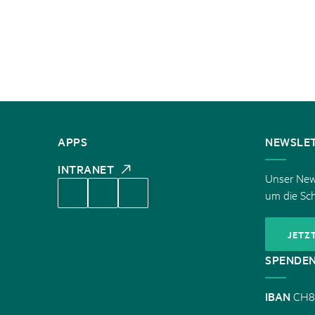
KONTAKT
APPS
NEWSLE
INTRANET
Unser News
um die Sc
JETZ
SPENDE
IBAN
CH8