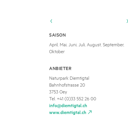
Naturpar
Regionaler Naturpark Schaffhausen
Parc Ela
Parc naturel régional Gruyère Pays-
PARC NATUREL RÉGIONAL DE LA VALLÉE 
08
AUGUST
d'Enhaut
Biosfera
Excursion - Alpage de Fenestral
Immersion dans le monde fascinant de l'agricult
SAISON
April, Mai, Juni, Juli, August, September,
Oktober
ANBIETER
Naturpark Diemtigtal
Bahnhofstrasse 20
3753 Oey
Tel. +41 (0)33 552 26 00
info@diemtigtal.ch
www.diemtigtal.ch