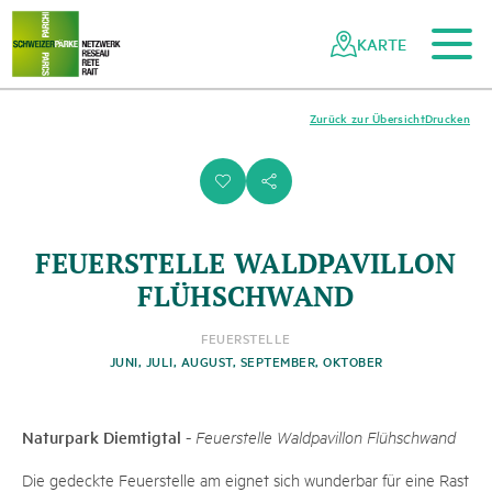
Zum Hauptinhalt
Zur mobilen Navigation
Zur Suche
Zum Fussbereich
Zur Sitemap
Navigieren
Schnellnavigation
in
KARTE
Netzwerk
Schweizer
Pärke
Zurück zur Übersicht
Drucken
i
s
FEUERSTELLE WALDPAVILLON
FLÜHSCHWAND
FEUERSTELLE
JUNI, JULI, AUGUST, SEPTEMBER, OKTOBER
Naturpark Diemtigtal
-
Feuerstelle Waldpavillon Flühschwand
Die gedeckte Feuerstelle am eignet sich wunderbar für eine Rast