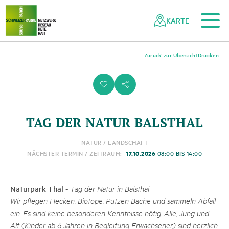
Zum Hauptinhalt
Zur mobilen Navigation
Zur Suche
Zum Fussbereich
Zur Sitemap
Navigieren
Schnellnavigation
in
KARTE
Netzwerk
Schweizer
Pärke
Zurück zur Übersicht
Drucken
i
s
TAG DER NATUR BALSTHAL
NATUR / LANDSCHAFT
17.10.2026
NÄCHSTER TERMIN / ZEITRAUM:
08:00 BIS 14:00
Naturpark Thal
-
Tag der Natur in Balsthal
Wir pflegen Hecken, Biotope, Putzen Bäche und sammeln Abfall
ein. Es sind keine besonderen Kenntnisse nötig. Alle, Jung und
Alt (Kinder ab 6 Jahren in Begleitung Erwachsener) sind herzlich