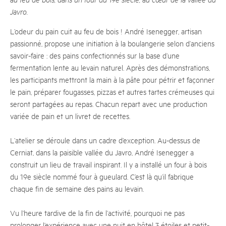
Javro.
L’odeur du pain cuit au feu de bois ! André Isenegger, artisan
passionné, propose une initiation à la boulangerie selon d’anciens
savoir-faire : des pains confectionnés sur la base d’une
fermentation lente au levain naturel. Après des démonstrations,
les participants mettront la main à la pâte pour pétrir et façonner
le pain, préparer fougasses, pizzas et autres tartes crémeuses qui
seront partagées au repas. Chacun repart avec une production
variée de pain et un livret de recettes.
L’atelier se déroule dans un cadre d’exception. Au-dessus de
Cerniat, dans la paisible vallée du Javro, André Isenegger a
construit un lieu de travail inspirant. Il y a installé un four à bois
du 19e siècle nommé four à gueulard. C’est là qu’il fabrique
chaque fin de semaine des pains au levain.
Vu l’heure tardive de la fin de l’activité, pourquoi ne pas
prolonger l’expérience avec une nuit en hôtel 3 étoiles et petit-