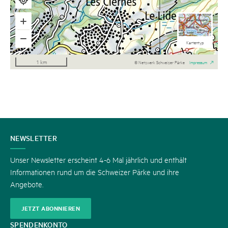
Landeskarte s/w
Landeskarte
Kartentyp
Luftbild
1 km
© Netzwerk Schweizer Pärke
Impressum
KONTAKT
NEWSLETTER
Unser Newsletter erscheint 4-6 Mal jährlich und enthält
Informationen rund um die Schweizer Pärke und ihre
Angebote.
JETZT ABONNIEREN
SPENDENKONTO