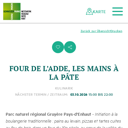
Zum Hauptinhalt
Zur mobilen Navigation
Zur Suche
Zum Fussbereich
Zur Sitemap
Navigieren
Schnellnavigation
in
KARTE
Netzwerk
Schweizer
Pärke
Zurück zur Übersicht
Drucken
i
s
FOUR DE L’ADDE, LES MAINS À
LA PÂTE
KULINARIK
03.10.2026
NÄCHSTER TERMIN / ZEITRAUM:
15:00 BIS 22:00
Parc naturel régional Gruyère Pays-d'Enhaut
-
Initiation à la
boulangerie traditionnelle : pains au levain, pizzas et tartes cuites
au feu de bois, dans un four du 19e siècle, au cœur de la vallée du