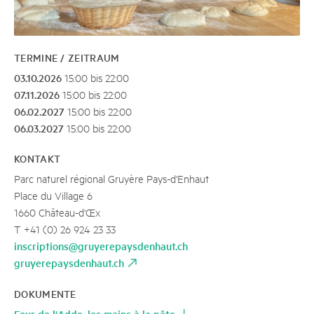
TERMINE / ZEITRAUM
03.10.2026
15:00 bis 22:00
07.11.2026
15:00 bis 22:00
06.02.2027
15:00 bis 22:00
06.03.2027
15:00 bis 22:00
KONTAKT
Parc naturel régional Gruyère Pays-d'Enhaut
Place du Village 6
1660 Château-d'Œx
T +41 (0) 26 924 23 33
inscriptions@gruyerepaysdenhaut.ch
gruyerepaysdenhaut.ch
DOKUMENTE
Four de l'Adde, les mains à la pâte