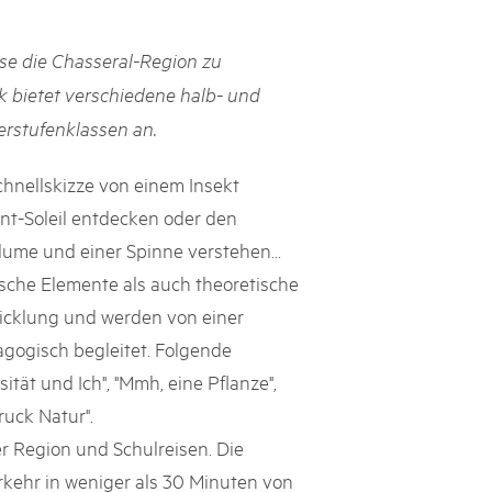
h Schweizer Pärke»
sse die Chasseral-Region zu
atur und Landschaft schützen, den ländlichen Raum beleben und
k bietet verschiedene halb- und
ern: Diesen Auftrag setzen sie seit knapp 20 Jahren mit grossem
erstufenklassen an.
olgreich um. Sie stossen aber auch an Grenzen und werden von
ht immer verstanden. Im kürzlich publizierten «Weissbuch
Expertinnen und Experten von aussen auf die Pärke und
chnellskizze von einem Insekt
ingungen.
t-Soleil entdecken oder den
me und einer Spinne verstehen...
ische Elemente als auch theoretische
icklung und werden von einer
gogisch begleitet. Folgende
ität und Ich", "Mmh, eine Pflanze",
ruck Natur".
r Region und Schulreisen. Die
erkehr in weniger als 30 Minuten von