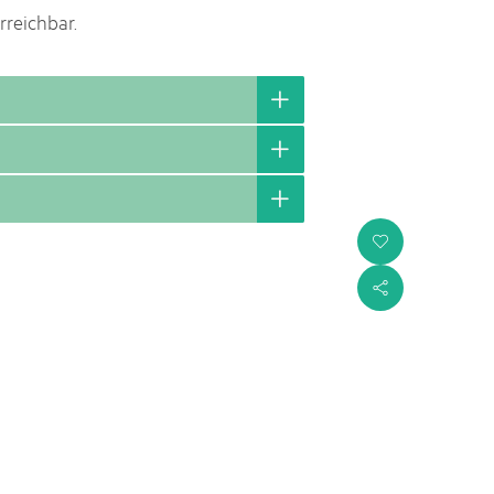
reichbar.
i
s