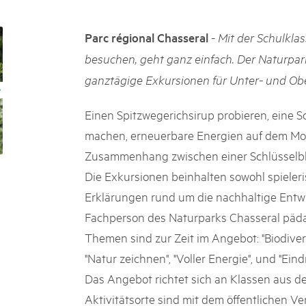
k Beverin
02. DEZ. 2025
rtginatsch
Publikation «Weissbuc
-
Parc régional Chasseral
Mit der Schulkla
 Val Müstair
owie Alpfest
Die Schweizer Pärke sollen N
besuchen, geht ganz einfach. Der Naturpar
die regionale Wirtschaft förd
ganztägige Exkursionen für Unter- und Ob
Engagement und durchaus erf
Politik und Öffentlichkeit nic
Schweizer Pärke» blicken 11 
Einen Spitzwegerichsirup probieren, eine S
beleuchten deren Rahmenbed
machen, erneuerbare Energien auf dem Mon
Zusammenhang zwischen einer Schlüsselblu
Die Exkursionen beinhalten sowohl spieler
Erklärungen rund um die nachhaltige Entw
Fachperson des Naturparks Chasseral päda
Themen sind zur Zeit im Angebot: "Biodivers
"Natur zeichnen", "Voller Energie", und "Eind
Das Angebot richtet sich an Klassen aus de
Aktivitätsorte sind mit dem öffentlichen V