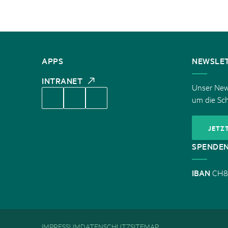
KONTAKT
APPS
NEWSLE
INTRANET
Unser News
um die Sc
JETZ
SPENDE
IBAN
CH8
IMPRESSUM
DATENSCHUTZ
SITEMAP