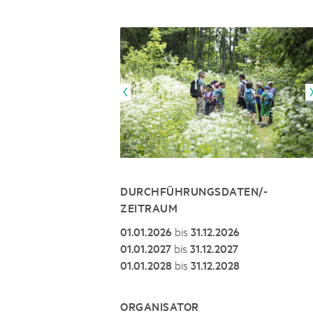
Naturpar
Regionaler Naturpark Schaffhausen
NATURPARK BEVERIN
09
AUGUST
Parc Ela
Parc naturel régional Gruyère Pays-
Alpfest und Einweihung Energia Cu
d'Enhaut
Biosfera
Einweihung des Energiesystems Curtginatsch s
DURCHFÜHRUNGSDATEN/-
ZEITRAUM
01.01.2026
bis
31.12.2026
01.01.2027
bis
31.12.2027
01.01.2028
bis
31.12.2028
ORGANISATOR