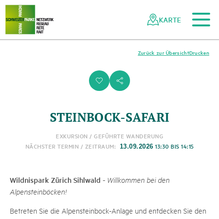
Zum Hauptinhalt
Zur mobilen Navigation
Zur Suche
Zum Fussbereich
Zur Sitemap
Navigieren
Schnellnavigation
in
KARTE
Netzwerk
Schweizer
Pärke
Zurück zur Übersicht
Drucken
i
s
STEINBOCK-SAFARI
EXKURSION / GEFÜHRTE WANDERUNG
NÄCHSTER TERMIN / ZEITRAUM:
13:30 BIS 14:15
13.09.2026
Wildnispark Zürich Sihlwald
-
Willkommen bei den
Alpensteinböcken!
Betreten Sie die Alpensteinbock-Anlage und entdecken Sie den