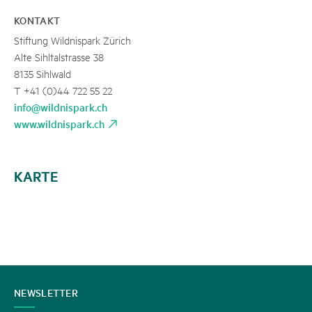
KONTAKT
Stiftung Wildnispark Zürich
Alte Sihltalstrasse 38
8135 Sihlwald
T +41 (0)44 722 55 22
info@wildnispark.ch
www.wildnispark.ch
KARTE
KONTAKT
NEWSLETTER