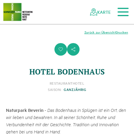
Zum Hauptinhalt
Zur mobilen Navigation
Zur Suche
Zum Fussbereich
Zur Sitemap
Navigieren
Schnellnavigation
in
KARTE
Netzwerk
Schweizer
Pärke
Zurück zur Übersicht
Drucken
i
s
HOTEL BODENHAUS
RESTAURANT
HOTEL
SAISON:
GANZJÄHRIG
Naturpark Beverin
-
Das Bodenhaus in Splügen ist ein Ort, den
wir lieben und bewahren. In all seiner Schönheit, Ruhe und
Verbundenheit mit der Geschichte. Tradition und Innovation
gehen bei uns Hand in Hand.