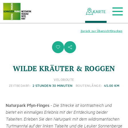
Zum Hauptinhalt
Zur mobilen Navigation
Zur Suche
Zum Fussbereich
Zur Sitemap
Navigieren
Schnellnavigation
in
KARTE
Netzwerk
Schweizer
Pärke
Zurück zur Übersicht
Drucken
i
s
WILDE KRÄUTER & ROGGEN
VELOROUTE
ZEITBEDARF:
2 STUNDEN 30 MINUTEN
ROUTENLÄNGE:
45.00 KM
Naturpark Pfyn-Finges
-
Die Strecke ist kontrastreich und
bietet ein einmaliges Erlebnis mit der Entdeckung beider
Talseiten. Erleben Sie den Naturpark mit dem wildromantischen
Turtmanntal auf der linken Talseite und die Leuker Sonnenberge