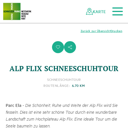
Zum Hauptinhalt
Zur mobilen Navigation
Zur Suche
Zum Fussbereich
Zur Sitemap
Navigieren
Schnellnavigation
in
KARTE
Netzwerk
Schweizer
Pärke
Zurück zur Übersicht
Drucken
i
s
ALP FLIX SCHNEESCHUHTOUR
SCHNEESCHUHTOUR
ROUTENLÄNGE:
6.70 KM
Parc Ela
-
Die Schönheit, Ruhe und Weite der Alp Flix wird Sie
fesseln. Dies ist eine sehr schöne Tour durch eine wunderbare
Landschaft zum Hochplateau Alp Flix. Eine ideale Tour um die
Seele baumeln zu lassen.