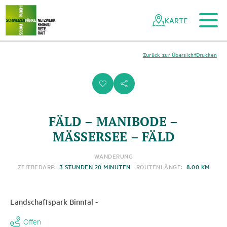
Zum Hauptinhalt
Zur mobilen Navigation
Zur Suche
Zum Fussbereich
Zur Sitemap
Navigieren
Schnellnavigation
in
KARTE
Netzwerk
Schweizer
Pärke
Zurück zur Übersicht
Drucken
i
s
FÄLD – MANIBODE –
MÄSSERSEE – FÄLD
WANDERUNG
ZEITBEDARF:
3 STUNDEN 20 MINUTEN
ROUTENLÄNGE:
8.00 KM
Landschaftspark Binntal
-
Offen