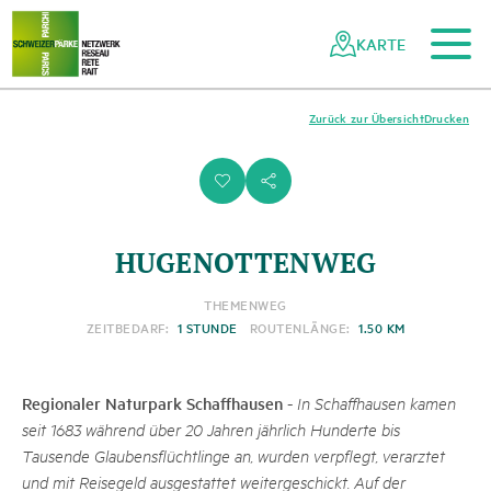
Zum Hauptinhalt
Zur mobilen Navigation
Zur Suche
Zum Fussbereich
Zur Sitemap
Navigieren
Schnellnavigation
in
KARTE
Netzwerk
Schweizer
Pärke
Zurück zur Übersicht
Drucken
i
s
HUGENOTTENWEG
THEMENWEG
ZEITBEDARF:
1 STUNDE
ROUTENLÄNGE:
1.50 KM
Regionaler Naturpark Schaffhausen
-
In Schaffhausen kamen
seit 1683 während über 20 Jahren jährlich Hunderte bis
Tausende Glaubensflüchtlinge an, wurden verpflegt, verarztet
und mit Reisegeld ausgestattet weitergeschickt. Auf der