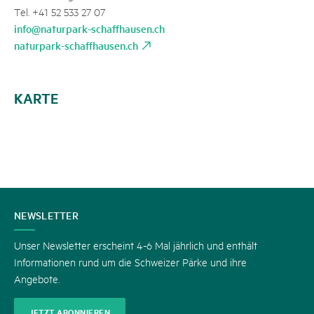
Tel. +41 52 533 27 07
info@naturpark-schaffhausen.ch
naturpark-schaffhausen.ch
KARTE
KONTAKT
NEWSLETTER
Unser Newsletter erscheint 4-6 Mal jährlich und enthält
Informationen rund um die Schweizer Pärke und ihre
Angebote.
JETZT ABONNIEREN