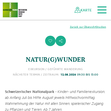
Zum Hauptinhalt
Zur mobilen Navigation
Zur Suche
Zum Fussbereich
Zur Sitemap
Navigieren
Schnellnavigation
in
KARTE
Netzwerk
Schweizer
Pärke
Zurück zur Übersicht
Drucken
i
s
NATUR(G)WUNDER
EXKURSION / GEFÜHRTE WANDERUNG
12.08.2026
NÄCHSTER TERMIN / ZEITRAUM:
09:30 BIS 13:00
Schweizerischer Nationalpark
-
Kinder- und Familienexkursion,
ab Anfang Juli bis Mitte August jeweils Mittwochvormittag.
Wahrnehmung der Natur mit allen Sinnen, spie­le­r­ischer Zugang
zu Pflanzen und Tieren. Ab 7 Jahren.