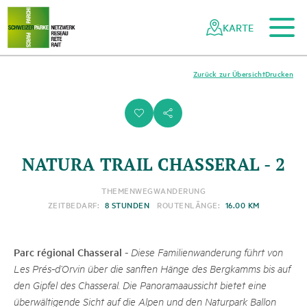
Zum Hauptinhalt
Zur mobilen Navigation
Zur Suche
Zum Fussbereich
Zur Sitemap
Navigieren
Schnellnavigation
in
KARTE
Netzwerk
Schweizer
Pärke
Zurück zur Übersicht
Drucken
i
s
NATURA TRAIL CHASSERAL - 2
THEMENWEG
WANDERUNG
ZEITBEDARF:
8 STUNDEN
ROUTENLÄNGE:
16.00 KM
Parc régional Chasseral
-
Diese Familienwanderung führt von
Les Prés-d’Orvin über die sanften Hänge des Bergkamms bis auf
den Gipfel des Chasseral. Die Panoramaaussicht bietet eine
überwältigende Sicht auf die Alpen und den Naturpark Ballon