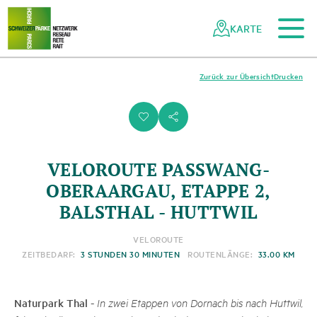
Zum Hauptinhalt
Zur mobilen Navigation
Zur Suche
Zum Fussbereich
Zur Sitemap
Navigieren
Schnellnavigation
in
KARTE
Netzwerk
Schweizer
Pärke
Zurück zur Übersicht
Drucken
i
s
VELOROUTE PASSWANG-
OBERAARGAU, ETAPPE 2,
BALSTHAL - HUTTWIL
VELOROUTE
ZEITBEDARF:
3 STUNDEN 30 MINUTEN
ROUTENLÄNGE:
33.00 KM
Naturpark Thal
-
In zwei Etappen von Dornach bis nach Huttwil,