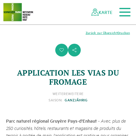
Zum Hauptinhalt
Zur mobilen Navigation
Zur Suche
Zum Fussbereich
Zur Sitemap
Navigieren
Schnellnavigation
in
KARTE
Netzwerk
Schweizer
Pärke
Zurück zur Übersicht
Drucken
i
s
APPLICATION LES VIAS DU
FROMAGE
WEITERE
WEITERE
SAISON:
GANZJÄHRIG
Parc naturel régional Gruyère Pays-d'Enhaut
-
Avec, plus de
250 curiosités, hôtels, restaurants et magasins de produits du
terroir à portée de main, l'application est pratique pour organiser