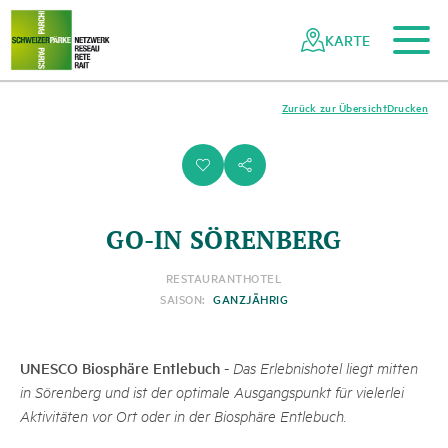
Zum Hauptinhalt
Zur mobilen Navigation
Zur Suche
Zum Fussbereich
Zur Sitemap
Navigieren
Schnellnavigation
in
KARTE
Netzwerk
Schweizer
Pärke
Zurück zur Übersicht
Drucken
i
s
GO-IN SÖRENBERG
RESTAURANT
HOTEL
SAISON:
GANZJÄHRIG
UNESCO Biosphäre Entlebuch
-
Das Erlebnishotel liegt mitten
in Sörenberg und ist der optimale Ausgangspunkt für vielerlei
Aktivitäten vor Ort oder in der Biosphäre Entlebuch.