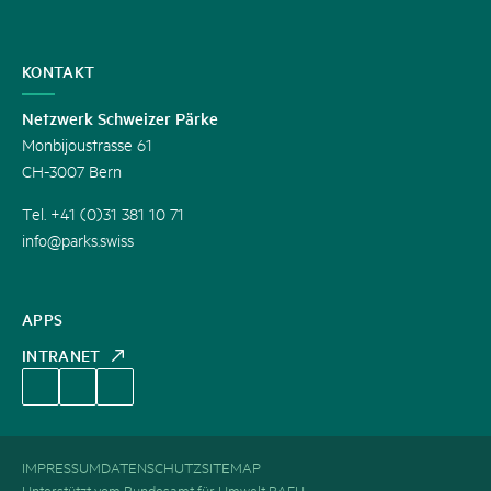
KONTAKT
Netzwerk Schweizer Pärke
Monbijoustrasse 61
CH-3007 Bern
Tel. +41 (0)31 381 10 71
info@parks.swiss
APPS
INTRANET
IMPRESSUM
DATENSCHUTZ
SITEMAP
Unterstützt vom Bundesamt für Umwelt BAFU