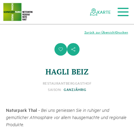
Zum Hauptinhalt
Zur mobilen Navigation
Zur Suche
Zum Fussbereich
Zur Sitemap
Navigieren
Schnellnavigation
in
KARTE
Netzwerk
Schweizer
Pärke
Zurück zur Übersicht
Drucken
i
s
HAGLI BEIZ
RESTAURANT
BERGGASTHOF
SAISON:
GANZJÄHRIG
Naturpark Thal
-
Bei uns geniessen Sie in ruhiger und
gemütlicher Atmosphäre vor allem hausgemachte und regionale
Produkte.