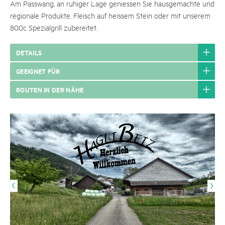
Am Passwang, an ruhiger Lage geniessen Sie hausgemachte und
regionale Produkte, Fleisch auf heissem Stein oder mit unserem
800c Spezialgrill zubereitet.
DETAILS
GEEIGNET FÜR
ROUTEN IN DER NÄHE