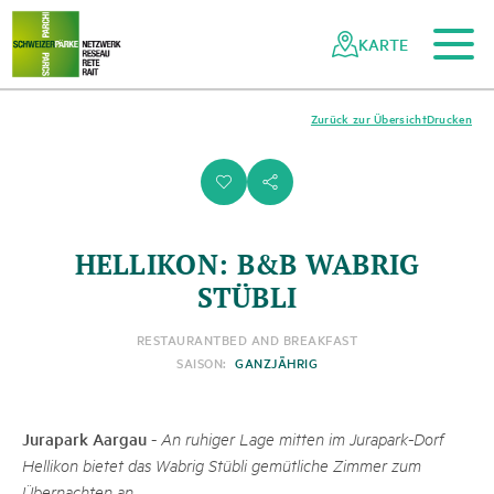
Zum Hauptinhalt
Zur mobilen Navigation
Zur Suche
Zum Fussbereich
Zur Sitemap
Navigieren
Schnellnavigation
in
KARTE
Netzwerk
Schweizer
Pärke
Zurück zur Übersicht
Drucken
i
s
HELLIKON: B&B WABRIG
STÜBLI
RESTAURANT
BED AND BREAKFAST
SAISON:
GANZJÄHRIG
Jurapark Aargau
-
An ruhiger Lage mitten im Jurapark-Dorf
Hellikon bietet das Wabrig Stübli gemütliche Zimmer zum
Übernachten an.