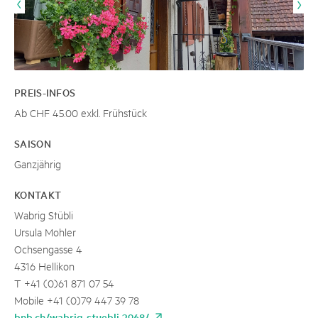
PREIS-INFOS
Ab CHF 45.00 exkl. Frühstück
SAISON
Ganzjährig
KONTAKT
Wabrig Stübli
Ursula Mohler
Ochsengasse 4
4316 Hellikon
T +41 (0)61 871 07 54
Mobile +41 (0)79 447 39 78
bnb.ch/wabrig-stuebli-2968/